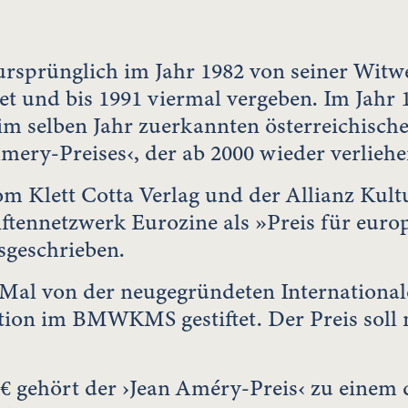
ursprünglich im Jahr 1982 von seiner Wit
et und bis 1991 viermal vergeben. Im Jahr
im selben Jahr zuerkannten österreichische
mery-Preises‹, der ab 2000 wieder verliehe
om Klett Cotta Verlag und der Allianz Kul
ftennetzwerk Eurozine als »Preis für euro
sgeschrieben.
 Mal von der neugegründeten Internationa
ion im BMWKMS gestiftet. Der Preis soll n
 € gehört der ›Jean Améry-Preis‹ zu einem 