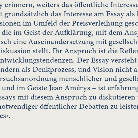
y erinnern, weiters das öffentliche Interes
zt grundsätzlich das Interesse am Essay als
ionen im Umfeld der Preisverleihung gesch
, die im Geist der Aufklärung, mit dem Ans
itisch eine Auseinandersetzung mit gesells
kussion stellt. Ihr Anspruch ist die Refle
ntwicklungstendenzen. Der Essay versteht 
ndern als Denkprozess, und Vision nicht 
ersuchsanordnung menschlicher und gesells
e und im Geiste Jean Amérys – ist erfahrung
Essays mit diesem Anspruch zu diskutiere
otwendiger öffentlicher Debatten zu leisten
es‹.