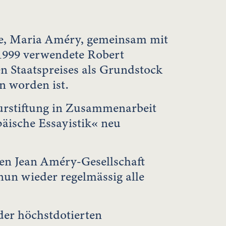
we, Maria Améry, gemeinsam mit
 1999 verwendete Robert
n Staatspreises als Grundstock
n worden ist.
turstiftung in Zusammenarbeit
päische Essayistik« neu
len Jean Améry-Gesellschaft
un wieder regelmässig alle
der höchstdotierten